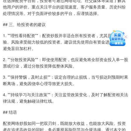
在选择配资平台前，投资者可通过网络论坛、社交媒体等渠道了解其
他用户的评价。重点关注平台的提现速度、客户服务质量、历史纠纷
处理情况等。对于负面评价较多的平台，应谨慎选择。
## 三、给投资者的建议
1. **理性看待配资**：配资炒股并非适合所有投资者，尤其是缺乏经
验、风险承受能力较低的投资者。建议优先使用自有资金进行投资，
避免盲目加杠杆。
2. **分散投资风险**：即使使用配资，也应避免将全部资金投入单一股
票或行业，通过分散投资降低整体风险。
3. **保持警惕，及时止损**：设定合理的止损线，当亏损达到预期时果
断离场，避免因侥幸心理导致更大损失。
4. **持续学习与关注政策**：关注监管政策变化，及时了解配资相关法
律法规，避免触碰法律红线。
## 结语
配资网络炒股如同一把双刃剑，既能放大收益，也能放大风险。投资
者在追求高收益的同时，务必重视风险防范与合规选择。通过本文的