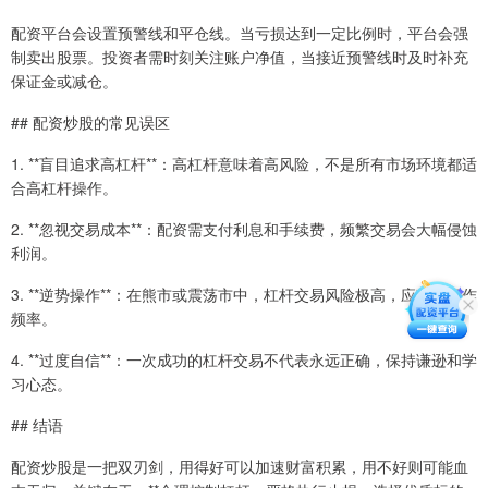
配资平台会设置预警线和平仓线。当亏损达到一定比例时，平台会强
制卖出股票。投资者需时刻关注账户净值，当接近预警线时及时补充
保证金或减仓。
## 配资炒股的常见误区
1. **盲目追求高杠杆**：高杠杆意味着高风险，不是所有市场环境都适
合高杠杆操作。
2. **忽视交易成本**：配资需支付利息和手续费，频繁交易会大幅侵蚀
利润。
3. **逆势操作**：在熊市或震荡市中，杠杆交易风险极高，应减少操作
频率。
4. **过度自信**：一次成功的杠杆交易不代表永远正确，保持谦逊和学
习心态。
## 结语
配资炒股是一把双刃剑，用得好可以加速财富积累，用不好则可能血